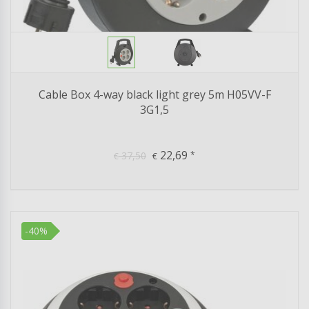
Cable Box 4-way black light grey 5m H05VV-F
3G1,5
22,69
37,50
*
€
€
-40%