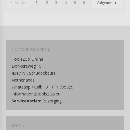
1
2
3
4
5
6
Vorige
Volgende
Contact Webshop
Tools2Go Online
Donkereweg 15
4317 NK Schuddebeurs
Netherlands
Whatsapp / Call: +31 111 795029
information@tools2Go.eu
Serviceopties:
Bezorging.
Menu