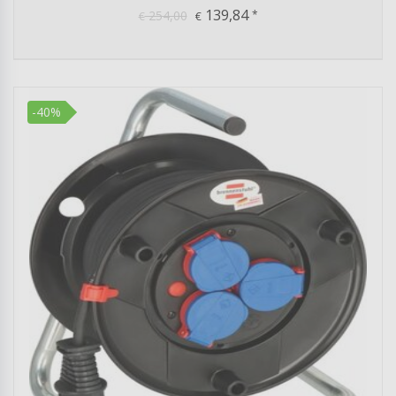
139,84
254,00
*
€
€
-40%