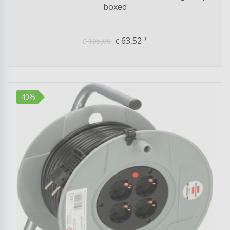
boxed
63,52
105,00
*
€
€
-40%