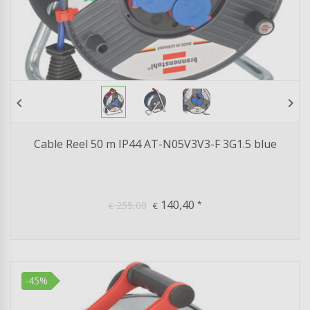
chevron_left
chevron_right
Cable Reel 50 m IP44 AT-N05V3V3-F 3G1.5 blue
140,40
255,00
*
€
€
-45%