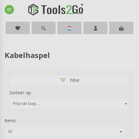
menu
favorite
Kabelhaspel
filter_list
Filter
Sorteer op:
Prijs van laag ...
Items:
20