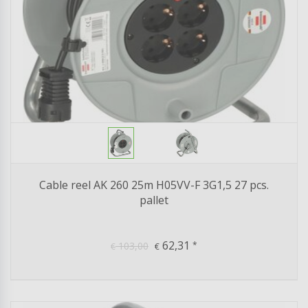
Cable reel AK 260 25m H05VV-F 3G1,5 27 pcs.
pallet
62,31
103,00
*
€
€