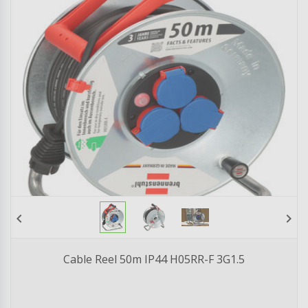
chevron_left
chevron_right
Cable Reel 50m IP44 H05RR-F 3G1.5