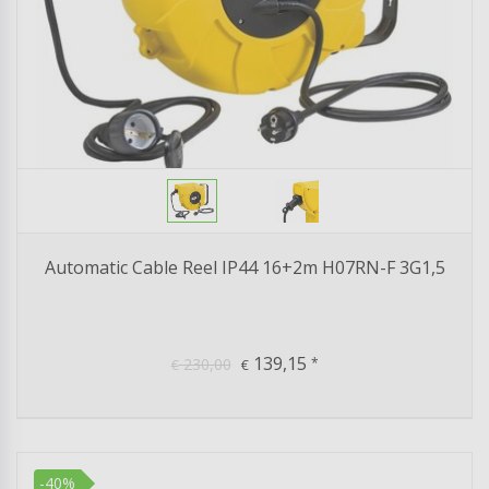
Automatic Cable Reel IP44 16+2m H07RN-F 3G1,5
139,15
230,00
*
€
€
-40%