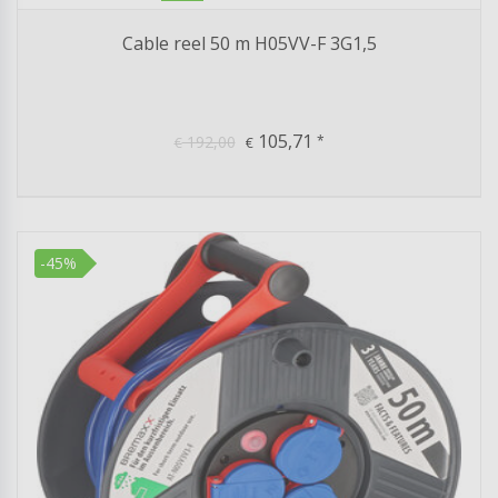
Cable reel 50 m H05VV-F 3G1,5
105,71
192,00
*
€
€
-45%