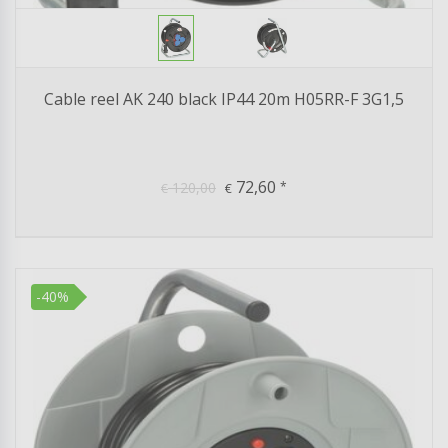
Cable reel AK 240 black IP44 20m H05RR-F 3G1,5
72,60
120,00
*
€
€
-40%