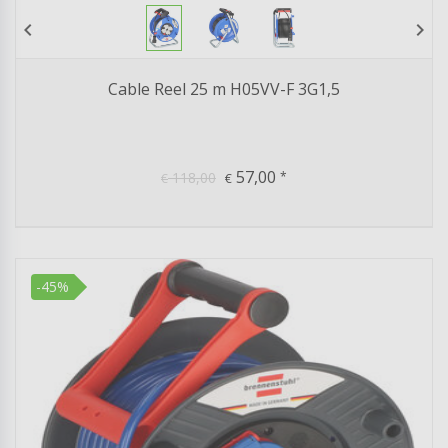
chevron_left
chevron_right
Cable Reel 25 m H05VV-F 3G1,5
57,00
118,00
*
€
€
-45%