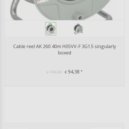
Cable reel AK 260 40m H05VV-F 3G1.5 singularly
boxed
94,38
156,00
*
€
€