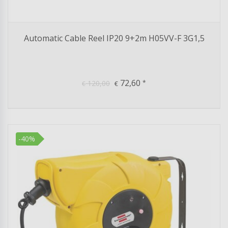
Automatic Cable Reel IP20 9+2m H05VV-F 3G1,5
72,60
120,00
*
€
€
-40%