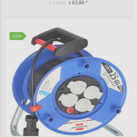
63,86
116,00
*
€
€
-52%