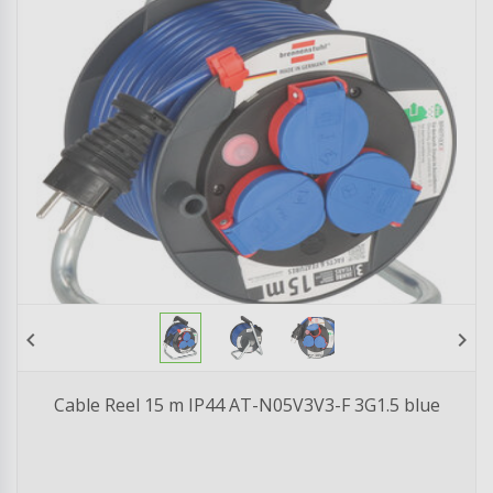
chevron_left
chevron_right
Cable Reel 15 m IP44 AT-N05V3V3-F 3G1.5 blue