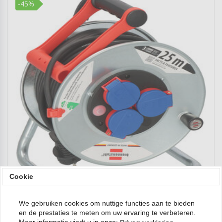
-45%
Cookie
chevron_left
chevron_right
We gebruiken cookies om nuttige functies aan te bieden
Cable Reel 25m IP44 H05RR-F 3G1.5
en de prestaties te meten om uw ervaring te verbeteren.