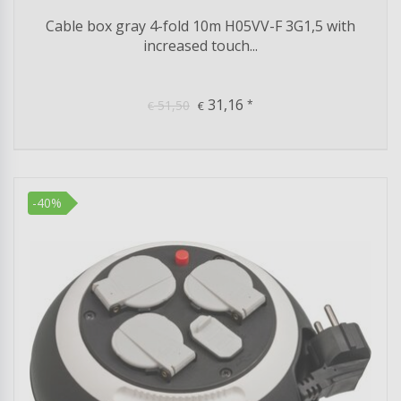
Cable box gray 4-fold 10m H05VV-F 3G1,5 with
increased touch...
31,16
51,50
*
€
€
-40%