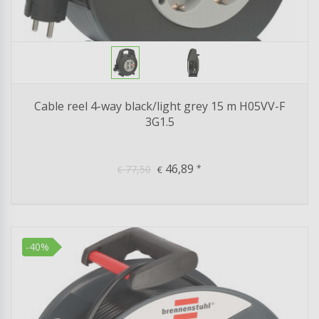
Cable reel 4-way black/light grey 15 m H05VV-F
3G1.5
46,89
77,50
*
€
€
-40%