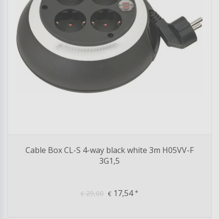
Cable Box CL-S 4-way black white 3m H05VV-F
3G1,5
17,54
29,00
*
€
€