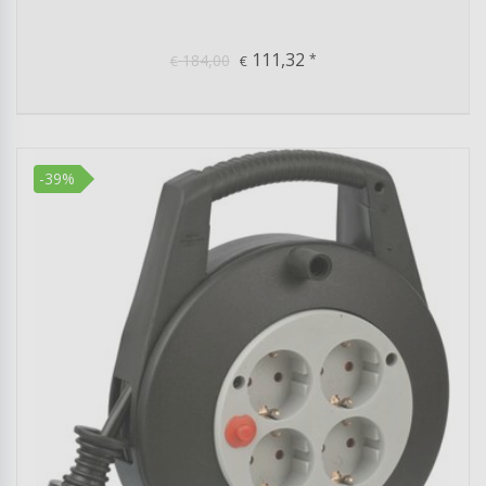
111,32
184,00
*
€
€
-39%