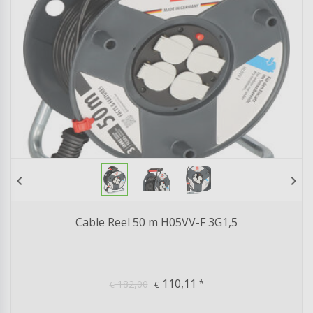
chevron_left
chevron_right
Cable Reel 50 m H05VV-F 3G1,5
110,11
182,00
*
€
€