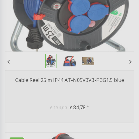
chevron_left
chevron_right
Cable Reel 25 m IP44 AT-N05V3V3-F 3G1.5 blue
84,78
154,00
*
€
€