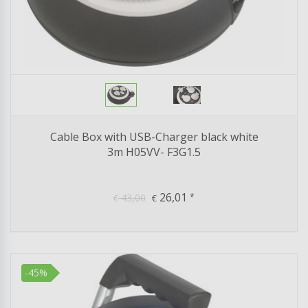
Cable Box with USB-Charger black white
3m H05VV- F3G1.5
26,01
43,00
*
€
€
-45%