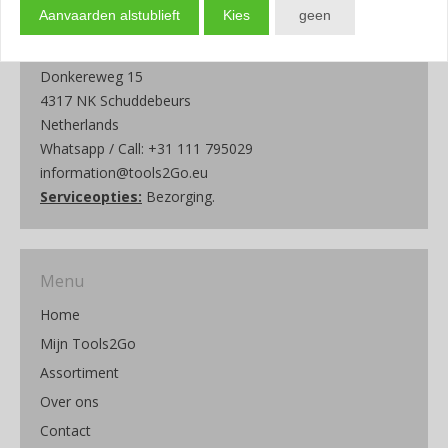
Aanvaarden alstublieft
Kies
geen
Contact Webshop
Tools2Go Online
Donkereweg 15
4317 NK Schuddebeurs
Netherlands
Whatsapp / Call: +31 111 795029
information@tools2Go.eu
Serviceopties:
Bezorging.
Menu
Home
Mijn Tools2Go
Assortiment
Over ons
Contact