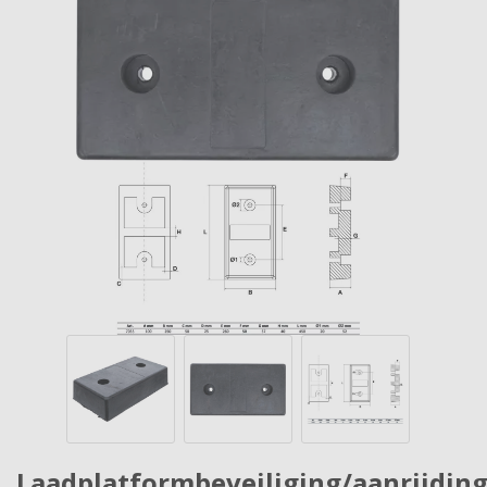
Laadplatformbeveiliging/aanrijding