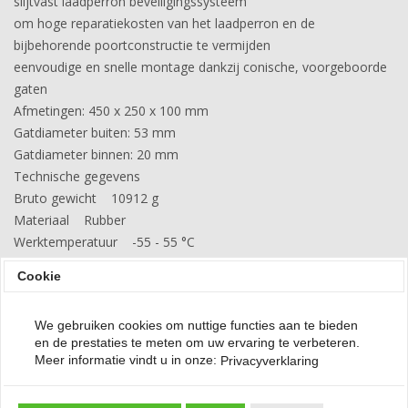
slijtvast laadperron beveiligingssysteem
om hoge reparatiekosten van het laadperron en de
bijbehorende poortconstructie te vermijden
eenvoudige en snelle montage dankzij conische, voorgeboorde
gaten
Afmetingen: 450 x 250 x 100 mm
Gatdiameter buiten: 53 mm
Gatdiameter binnen: 20 mm
Technische gegevens
Bruto gewicht 10912 g
Materiaal Rubber
Werktemperatuur -55 - 55 °C
Cookie
check
Vragen? Bel of
WhatsApp 0111-79 50 29
We gebruiken cookies om nuttige functies aan te bieden
en de prestaties te meten om uw ervaring te verbeteren.
Meer informatie vindt u in onze:
Privacyverklaring