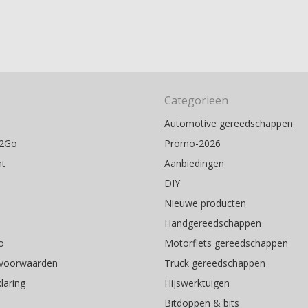
Categorieën
Automotive gereedschappen
s2Go
Promo-2026
nt
Aanbiedingen
DIY
Nieuwe producten
Handgereedschappen
o
Motorfiets gereedschappen
voorwaarden
Truck gereedschappen
laring
Hijswerktuigen
Bitdoppen & bits