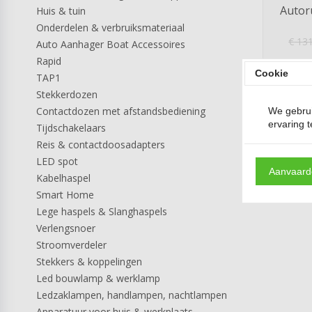
Autoru
Huis & tuin
Onderdelen & verbruiksmateriaal
€
131
Auto Aanhager Boat Accessoires
Rapid
Cookie
TAP1
Stekkerdozen
remove
Contactdozen met afstandsbediening
We gebrui
ervaring 
Tijdschakelaars
Reis & contactdoosadapters
LED spot
Aanvaarde
Kabelhaspel
Smart Home
Lege haspels & Slanghaspels
Verlengsnoer
Stroomverdeler
Stekkers & koppelingen
Led bouwlamp & werklamp
Ledzaklampen, handlampen, nachtlampen
Apparatuur voor huis & werkplaats