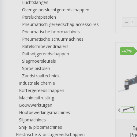
Luchtslangen
Overige persluchtgereedschappen
Persluchtpistolen
remove
Pneumatisch gereedschap accessoires
Pneumatische boormachines
Pneumatische schuurmachines
Ratelschroevendraaiers
-47%
Ruitsnijgereedschappen
Slagmoersleutels
Sproeipistolen
Zandstraaltechniek
Industriele chemie
Kottergereedschappen
Machineuitrusting
Bouwwerktuigen
chevron_left
Houtbewerkingsmachines
Slijpmachines
Snij- & plooimachines
B
Elektrische & accugereedschappen
Pn