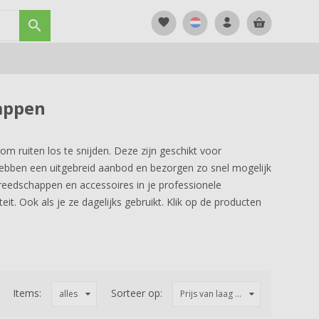
favorite

appen
om ruiten los te snijden. Deze zijn geschikt voor
hebben een uitgebreid aanbod en bezorgen zo snel mogelijk
ereedschappen en accessoires in je professionele
it. Ook als je ze dagelijks gebruikt. Klik op de producten
Items:
Sorteer op:
alles
Prijs van laag ...