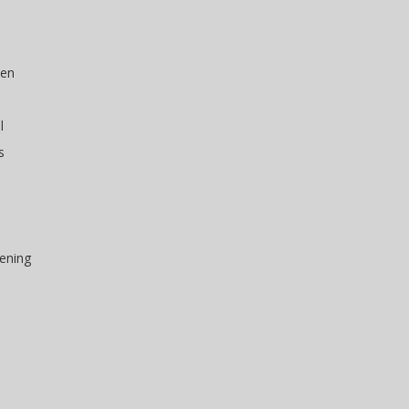
pen
l
s
ening