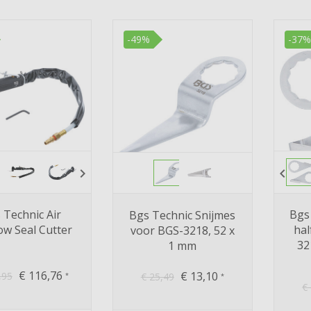
-49%
-37%
chevron_right
chevron_left
 Technic Air
Bgs
Bgs Technic Snijmes
w Seal Cutter
hal
voor BGS-3218, 52 x
32
1 mm
€
116,76
€
13,10
,95
€
25,49
*
*
€