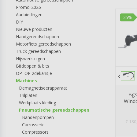
Promo-2026
Aanbiedingen
-35%
DIY
Nieuwe producten
Handgereedschappen
Motorfiets gereedschappen
Truck gereedschappen
Hijswerktuigen
Bitdoppen & bits
OP=OP 2dekansje
chevron_left
Machines
Demagnetiseerapparaat
Bgs
Trilplaten
Windo
Werkplaats kleding
Pneumatische gereedschappen
Bandenpompen
€
180
Carrosserie
Compressors