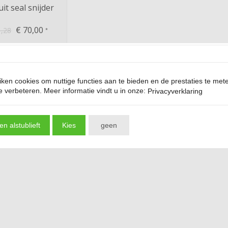
it seal snijder
€
70,00
,28
*
add
Bestellen
ken cookies om nuttige functies aan te bieden en de prestaties te me
te verbeteren. Meer informatie vindt u in onze:
Privacyverklaring
n alstublieft
Kies
geen