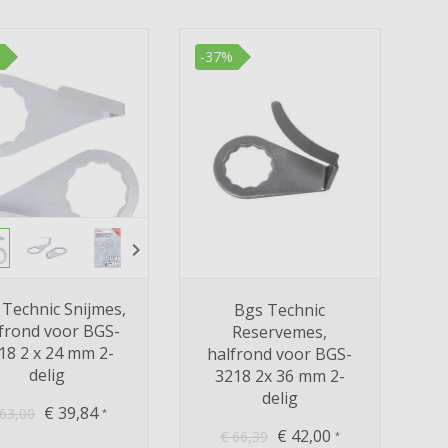
-37%
chevron_right
 Technic Snijmes,
Bgs Technic
frond voor BGS-
Reservemes,
18 2 x 24 mm 2-
halfrond voor BGS-
delig
3218 2x 36 mm 2-
delig
€
39,84
63,00
*
€
42,00
€
66,39
*