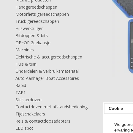
Handgereedschappen
Motorfiets gereedschappen
Truck gereedschappen
Hijswerktuigen
Bitdoppen & bits
OP=OP 2dekansje
Machines
Elektrische & accugereedschappen
Huis & tuin
Onderdelen & verbruiksmateriaal
Auto Aanhager Boat Accessoires
Rapid
TAP1
Stekkerdozen
Contactdozen met afstandsbediening
Cookie
Tijdschakelaars
Reis & contactdoosadapters
We gebrui
LED spot
ervaring 