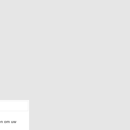
ten om uw