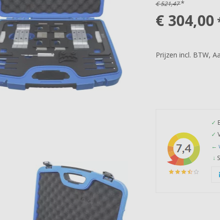
*
€ 521,47
€ 304,00
Prijzen incl. BTW, A
✓
B
✓
V
←
↓
S