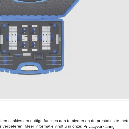
ken cookies om nuttige functies aan te bieden en de prestaties te me
te verbeteren. Meer informatie vindt u in onze:
Privacyverklaring