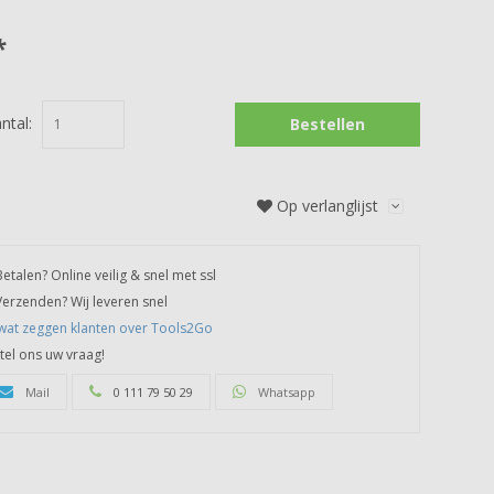
*
antal:
Bestellen
Op verlanglijst
etalen? Online veilig & snel met ssl
erzenden? Wij leveren snel
wat zeggen klanten over Tools2Go
tel ons uw vraag!
Mail
0 111 79 50 29
Whatsapp