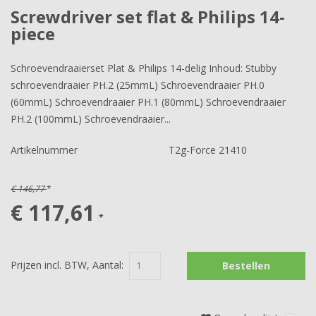
Screwdriver set flat & Philips 14-
piece
Schroevendraaierset Plat & Philips 14-delig Inhoud: Stubby
schroevendraaier PH.2 (25mmL) Schroevendraaier PH.0
(60mmL) Schroevendraaier PH.1 (80mmL) Schroevendraaier
PH.2 (100mmL) Schroevendraaier...
Artikelnummer
T2g-Force 21410
€ 146,77
*
€ 117,61
*
Prijzen incl. BTW, Aantal:
Bestellen