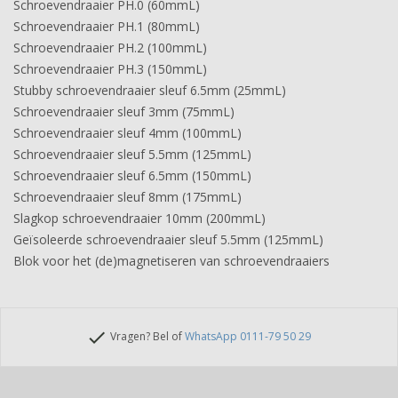
Schroevendraaier PH.0 (60mmL)
Schroevendraaier PH.1 (80mmL)
Schroevendraaier PH.2 (100mmL)
Schroevendraaier PH.3 (150mmL)
Stubby schroevendraaier sleuf 6.5mm (25mmL)
Schroevendraaier sleuf 3mm (75mmL)
Schroevendraaier sleuf 4mm (100mmL)
Schroevendraaier sleuf 5.5mm (125mmL)
Schroevendraaier sleuf 6.5mm (150mmL)
Schroevendraaier sleuf 8mm (175mmL)
Slagkop schroevendraaier 10mm (200mmL)
Geïsoleerde schroevendraaier sleuf 5.5mm (125mmL)
Blok voor het (de)magnetiseren van schroevendraaiers
check
Vragen? Bel of
WhatsApp 0111-79 50 29