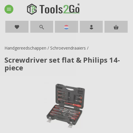
menu
favorite
Handgereedschappen
/
Schroevendraaiers
/
Screwdriver set flat & Philips 14-
piece