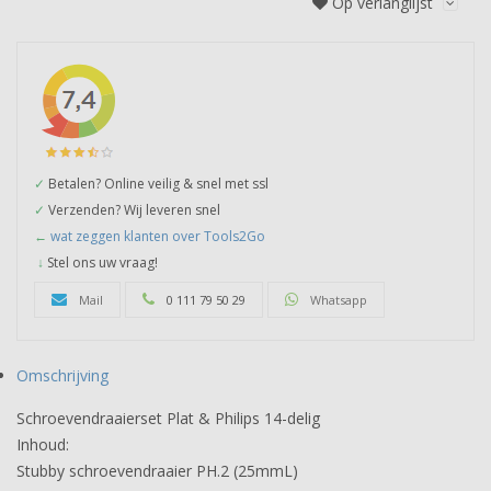
Op verlanglijst
✓
Betalen? Online veilig & snel met ssl
✓
Verzenden? Wij leveren snel
←
wat zeggen klanten over Tools2Go
↓
Stel ons uw vraag!
Mail
0 111 79 50 29
Whatsapp
Omschrijving
Schroevendraaierset Plat & Philips 14-delig
Inhoud:
Stubby schroevendraaier PH.2 (25mmL)