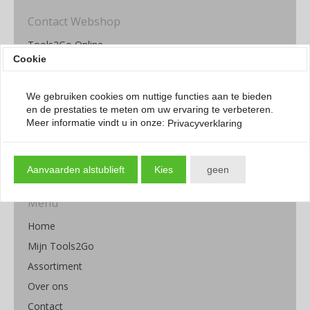
Contact Webshop
Tools2Go Online
Cookie
Donkereweg 15
4317 NK Schuddebeurs
Netherlands
We gebruiken cookies om nuttige functies aan te bieden
en de prestaties te meten om uw ervaring te verbeteren.
Whatsapp / Call: +31 111 795029
Meer informatie vindt u in onze:
Privacyverklaring
information@tools2Go.eu
Serviceopties:
Bezorging.
Aanvaarden alstublieft
Kies
geen
Menu
Home
Mijn Tools2Go
Assortiment
Over ons
Contact