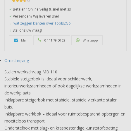
✓
Betalen? Online veilig & snel met ssl
✓
Verzenden? Wij leveren snel
←
wat zeggen klanten over Tools2Go
↓
Stel ons uw vraag!
Mail
0 111 79 50 29
Whatsapp
Omschrijving
Stalen werkschraag MB 110
Stabiele steigerbok is ideaal voor schilderwerk,
interieurwerkzaamheden of ook dagelijkse werkzaamheden in
de werkplaats.
Inklapbare steigerbok met stabiele, stabiele vierkante stalen
buis.
Inklapbare werkbok – ideaal voor ruimtebesparend opbergen en
moeiteloos transport.
Onderstelbok met slag- en krasbestendige kunststofcoating.