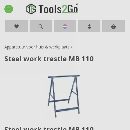
menu
favorite
Apparatuur voor huis & werkplaats
/
Steel work trestle MB 110
Steel work trestle MB 110