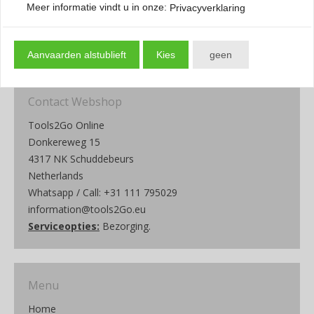
Meer informatie vindt u in onze:
Privacyverklaring
check
Vragen? Bel of
WhatsApp 0111-79 50 29
Aanvaarden alstublieft
Kies
geen
Contact Webshop
Tools2Go Online
Donkereweg 15
4317 NK Schuddebeurs
Netherlands
Whatsapp / Call: +31 111 795029
information@tools2Go.eu
Serviceopties:
Bezorging.
Menu
Home