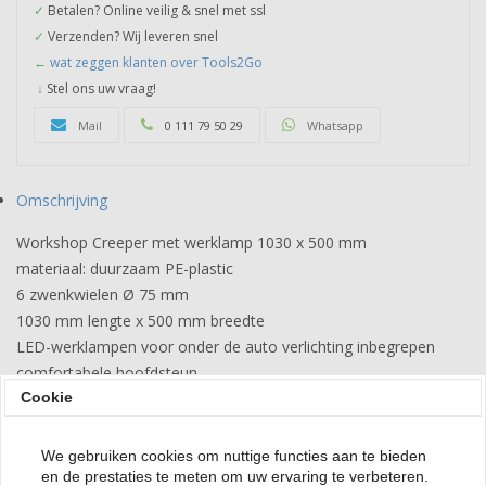
✓
Betalen? Online veilig & snel met ssl
✓
Verzenden? Wij leveren snel
←
wat zeggen klanten over Tools2Go
↓
Stel ons uw vraag!
Mail
0 111 79 50 29
Whatsapp
Omschrijving
Workshop Creeper met werklamp 1030 x 500 mm
materiaal: duurzaam PE-plastic
6 zwenkwielen Ø 75 mm
1030 mm lengte x 500 mm breedte
LED-werklampen voor onder de auto verlichting inbegrepen
comfortabele hoofdsteun
max. draagvermogen: tot 150 kg
Cookie
Brutogewicht 6000 g
We gebruiken cookies om nuttige functies aan te bieden
en de prestaties te meten om uw ervaring te verbeteren.